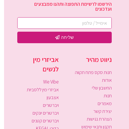
הירשמו לרשימת התפוצה ותהנו ממבצעים
ועדכונים
שליחה
ניווט מהיר
אביזרי מין
לנשים
חנות סקס פתח תקווה
אודות
We Vibe
החשבון שלי
אביזרי מין ללסביות
חנות
אצבעון
מאמרים
ויברטורים
יצירת קשר
ויברטורים יונקים
הצהרת נגישות
ויברטורים קטנים
תקנון ותנאי שימוש
כדורי KEGAL