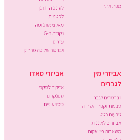
מפת אתר
לעינוג הדגדגן
לפטמות
מאלצי אורגזמה
נקודת ה-G
עזרים
ויברטור שליטה מרחוק
אביזרי מין
אביזרי סאדו
לגברים
אזיקים לסקס
ספנקרים
ויברטורים לגבר
כיסוי עיניים
טבעות זקפה והשהייה
טבעות רטט
אביזרים לאוננות
משאבות פין ואקום
פלאשלייט