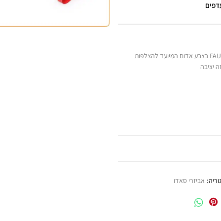
עדפים
לחובבי ה BDSM…שוט רצועות איכותי העשוי מעור FAUX בצבע אדום המיועד להצלפות
ה יציבה
וריה:
אביזרי סאדו