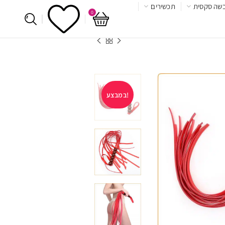
שה סקסית
תכשירים
0
במבצע!