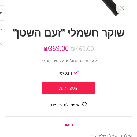
גדלה
תכ
מש
שוקר חשמלי "זעם השטן"
מב
₪
369.00
₪
469.00
2 עוצמות חשמול ABS קשיח ומתכת
1 במלאי
הוספה לסל
הוסיפי למועדפים
תיאור
השלב הבא של השליטה !!!