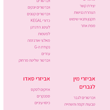
ויברטורים
יצירת קשר
ויברטורים יונקים
הצהרת נגישות
ויברטורים קטנים
תקנון ותנאי שימוש
כדורי KEGAL
מפת אתר
לעינוג הדגדגן
לפטמות
מאלצי אורגזמה
נקודת ה-G
עזרים
ויברטור שליטה מרחוק
אביזרי מין
אביזרי סאדו
לגברים
אזיקים לסקס
ספנקרים
ויברטורים לגבר
כיסוי עיניים
טבעות זקפה והשהייה