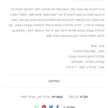
בכדי להכניע את העבד שלך באופן סופי ולגרום לו\ה לסור למרותך ולציית לך
בהכנעה גמורה ברצוננו להציע לך את "זעם השטן" שהוא שוקר חשמלי בצורת
מוט מוארך ודק המסוגל להפיק פולסים חשמליים בזמן המגע עם העור בשתי
עוצמות לבחירה…הידית כוללת 3 כפתורים אחד להפעלה ועוצמה נמוכה , שני
לבחירת עוצמה גבוהה ושלישי לכיבוי זמני כל עוד הכפתור לחוץ , מתאים גם
לעינוג חשמלי אנאלי נטען באמצעות חיבור USB
צבע : שחור
חומר : ABS קשיח ומתכת
סוללת ליתיום פנימית נטענת
קיבולת הסוללה : 250mAh
אורך : 60 ס"מ קוטר : 0.7 ס"מ
משלוחים
מק"ט:
ZW-112
קטגוריות:
אביזרי מין
,
אביזרי סאדו
שתפי ב