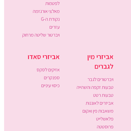
לפטמות
מאלצי אורגזמה
נקודת ה-G
עזרים
ויברטור שליטה מרחוק
אביזרי מין
אביזרי סאדו
לגברים
אזיקים לסקס
ספנקרים
ויברטורים לגבר
כיסוי עיניים
טבעות זקפה והשהייה
טבעות רטט
אביזרים לאוננות
משאבות פין ואקום
פלאשלייט
פרוסטטה