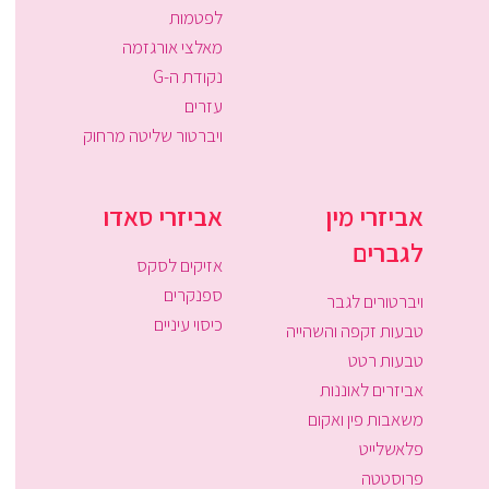
לפטמות
מאלצי אורגזמה
נקודת ה-G
עזרים
ויברטור שליטה מרחוק
אביזרי מין
אביזרי סאדו
לגברים
אזיקים לסקס
ספנקרים
ויברטורים לגבר
כיסוי עיניים
טבעות זקפה והשהייה
טבעות רטט
אביזרים לאוננות
משאבות פין ואקום
פלאשלייט
פרוסטטה