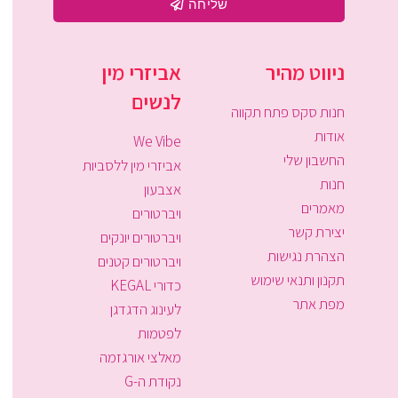
שליחה
ניווט מהיר
אביזרי מין
לנשים
חנות סקס פתח תקווה
אודות
We Vibe
החשבון שלי
אביזרי מין ללסביות
חנות
אצבעון
מאמרים
ויברטורים
יצירת קשר
ויברטורים יונקים
הצהרת נגישות
ויברטורים קטנים
תקנון ותנאי שימוש
כדורי KEGAL
מפת אתר
לעינוג הדגדגן
לפטמות
מאלצי אורגזמה
נקודת ה-G