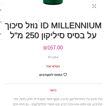
גדלה
תכ
מש
ID MILLENNIUM נוזל סיכוך
על בסיס סיליקון 250 מ"ל
מב
₪
167.00
ID Lube
המלאי אזל
הוסיפי למועדפים
תיאור
נוזל סיכוך על בסיס סיליקון, מרוכז, שקוף וחסר טעם וריח. חלק כמשי, אינו
מתייבש, אינו נספג ואינו נהיה דביק. אינו מאבד מחלקלקותו – גם תחת מים.