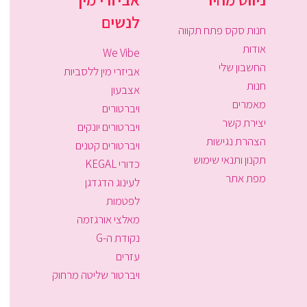
לנשים
חנות סקס פתח תקווה
אודות
We Vibe
החשבון שלי
אביזרי מין ללסביות
חנות
אצבעון
מאמרים
ויברטורים
יצירת קשר
ויברטורים יונקים
הצהרת נגישות
ויברטורים קטנים
תקנון ותנאי שימוש
כדורי KEGAL
מפת אתר
לעינוג הדגדגן
לפטמות
מאלצי אורגזמה
נקודת ה-G
עזרים
ויברטור שליטה מרחוק