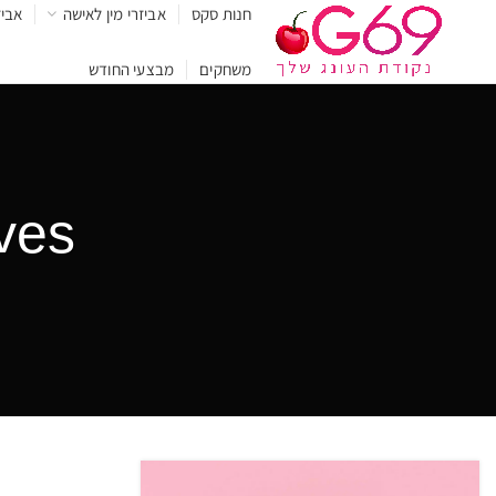
חנות סקס
אביזרי מין לאישה
אביז
משחקים
מבצעי החודש
rchives