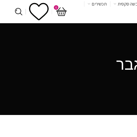
שה סקסית
תכשירים
0