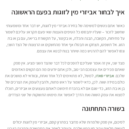
איך לבחור אביזרי מין לזוגות בפעם הראשונה
כאשר אתם ניגשים למשימה של בחירה אביזרי מין לזוגות, יש דבר אחד ומשמעותי
שחשוב לזכור – שעליו יתבססו כל הטיפים והעצות שאי פעם תקראו: עליכם לשמור
על פתיחות, הקשבה, הבנה והכלה, או בקיצור, על תקשורת בריאה, עם בן או בת
הזוג. אל תשפטו, תצחקו או תבטלו אף אחד מהחשקים או הרצונות של הצד השני,
ונסו לאפשר להם להרגיש כמה שיותר בנוח לבטא את עצמם.
מצד שני, אין זה אומר שעליכם להסכים לכל דבר שהצד השני מציע. אין ספק
שאתם מכירים את עצמכם הכי טוב, ולכן אתם יודעים מה הם הקווים האדומים
שלכם.
אביזרי סאדו
, למשל, לא מתאימים לכל אחד ואחת, ובוודאי לא מושכים את
כולם במידה שווה. לכן, כדאי לשמור על ראש פתוח, ולהבין לעומק את הצרכים של
בן או בת הזוג, כדי שגם אם לא בהכרח תימשכו לאותם צעצועים או אביזרים, תוכלו
למצוא את עמק השווה ואת הדרך לאפשר את מימוש התשוקות של שני הצדדים.
בשורה התחתונה
לסיכום, אין ספק שלמרות שלא מדובר בפתרון קסם, אביזרי מין לזוגות יכולים
לעשות פלאים עבור חיי המין שלכם, ובעיקר לשפר את התקשורת וההבנה בין בני