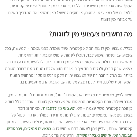
המין? איזה אביזרי מין נחשבים בכלל בתור אביזרי מין לזוגות? האם יש קטגוריות
בלעדיות של צעצועי מין לזוגות, או חוקים לנושא? כאן תמצאו את המדריך השלם
על אביזרי מין לזוגות.
מה נחשבים צעצועי מין לזוגות?
ככלל, צעצועי מין לזוגות הם לא קטגוריה אשר עומדת בפני עצמה – ולמעשה, בכל
צעצוע שבו נעשה שימוש לבד, תוכלו לעשות שימוש גם בתור זוג. זוהי אחת
מהמשיכות הגדולות של שימוש בצעצועי מין בתור זוג: תוכלו להשתמש בעצם בכל
צעצוע שרק תרצו, ולגלות ביחד איך בן או בת הזוג שלכם נהנים ממנו בצורה הטובה
ביותר. גם תהליך הבחירה של הצעצוע יהווה חלק מרגש ומסקרן מהחוויה הזוגית
והמשותפת שלכם, וייתן לכם הצצה אל מה שבן או בת הזוג מתעניינים בו.
חשוב לציין, שכאשר אנו מציינים את המונח "זוגות", אנו מתכוונים לזוגות מכל מין,
מגדר ושילוב. אחת הקטגוריות הבולטות של צעצועי מין לזוגות – שבדרך כלל דווקא
כן זוכה לקטגוריה משל עצמה – היא "
צעצועי מין ללסביות
", מאחר ומדובר
בצעצועים אשר מאפשרים לבנות הזוג להנות מחדירה כפולה, או גירוי כפול של
הדגדגן בשלל אמצעים. שאר אביזרי וצעצועי המין, כאמור, יכולים להשתייך למגוון
קטגוריות שונות, ועדיין ניתן לעשות בהם שימוש כזוג:
צעצועים אנאליים
,
ויברטורים
,
טבעות רטט
,
אזיקים ואביזרי קשירה
, והרשימה עוד ארוכה.