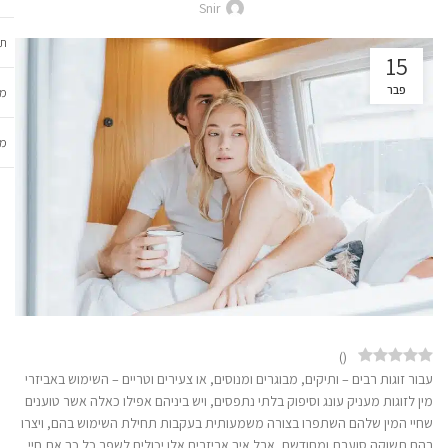
Snir
תכ
15
פבר
מש
מב
)
(
עבור זוגות רבים – ותיקים, מבוגרים ומנוסים, או צעירים וטריים – השימוש באביזרי
מין לזוגות מעניק עונג וסיפוק בלתי נתפסים, ויש ביניהם אפילו כאלה אשר טוענים
שחיי המין שלהם השתפרו בצורה משמעותית בעקבות תחילת השימוש בהם, ויצרו
בהם תשוקה סוערת ומחודשת. אבל איך אביזרים אלו יכולים לשפר כל כך את חיי