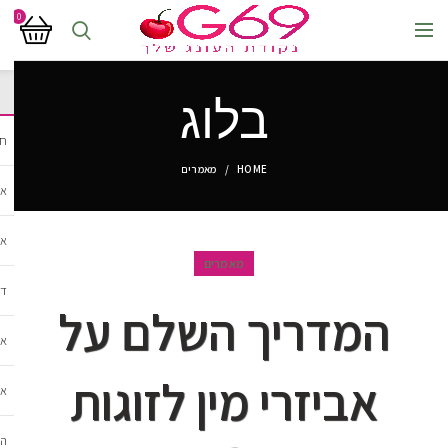
0
בלוג
חנ
HOME
מאמרים
אב
אב
מאמרים
די
המדריך השלם על
אב
אביזרי מין לזוגות
אב
הל