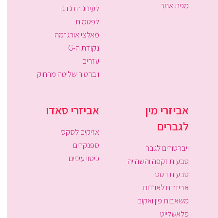
מפת אתר
לעינוג הדגדגן
לפטמות
מאלצי אורגזמה
נקודת ה-G
עזרים
ויברטור שליטה מרחוק
אביזרי מין
אביזרי סאדו
לגברים
אזיקים לסקס
ספנקרים
ויברטורים לגבר
כיסוי עיניים
טבעות זקפה והשהייה
טבעות רטט
אביזרים לאוננות
משאבות פין ואקום
פלאשלייט