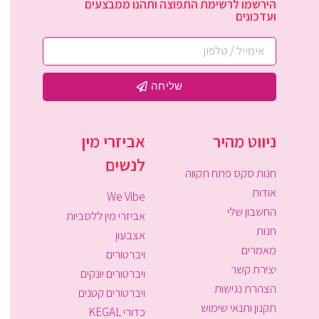
הירשמו לרשימת התפוצה ותהנו ממבצעים
ועדכונים
שליחה
ניווט מהיר
אביזרי מין
לנשים
חנות סקס פתח תקווה
אודות
We Vibe
החשבון שלי
אביזרי מין ללסביות
חנות
אצבעון
מאמרים
ויברטורים
יצירת קשר
ויברטורים יונקים
הצהרת נגישות
ויברטורים קטנים
תקנון ותנאי שימוש
כדורי KEGAL