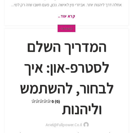
אחלה דרך ליהנות יותר. אביזרי מין לאישה. נכון, פעם חשבו שזה רק למי...
קרא עוד..
מאמרים
המדריך השלם
לסטרפ-און: איך
לבחור, להשתמש
0 (0)
וליהנות
Ariel@fullpower.co.il