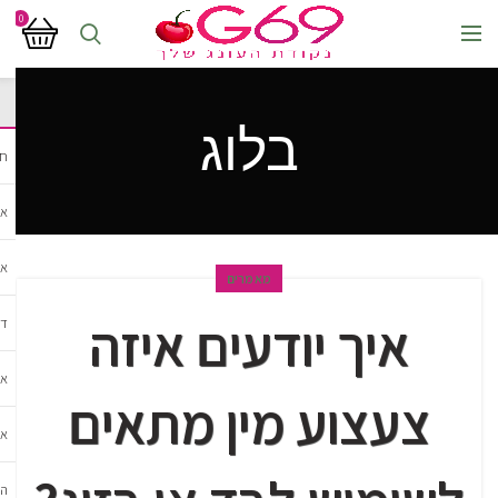
0
בלוג
חנ
אב
אב
מאמרים
איך יודעים איזה
די
אב
צעצוע מין מתאים
אב
הל