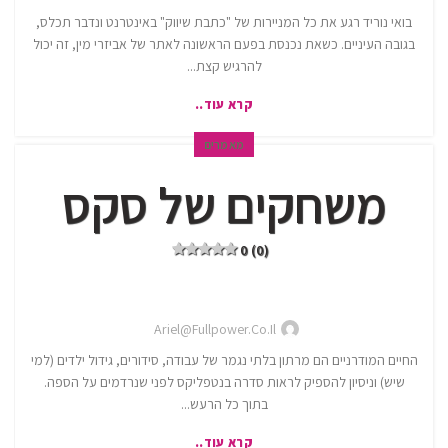
בואי נוריד רגע את כל המניירות של "כתבת שיווק" באינטרנט ונדבר תכלס,
בגובה העיניים. כשאת נכנסת בפעם הראשונה לאתר של אביזרי מין, זה יכול
להרגיש קצת...
קרא עוד..
מאמרים
משחקים של סקס
0 (0)
Ariel@fullpower.co.il
החיים המודרניים הם מרתון בלתי נגמר של עבודה, סידורים, גידול ילדים (למי
שיש) וניסיון להספיק לראות סדרה בנטפליקס לפני שנרדמים על הספה.
בתוך כל הרעש...
קרא עוד..