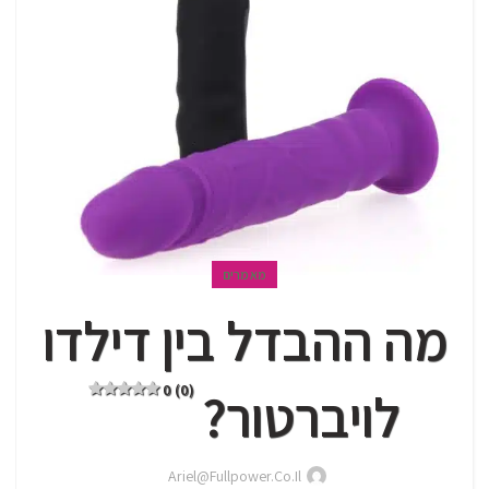
מאמרים
מה ההבדל בין דילדו
0 (0)
לויברטור?
Ariel@fullpower.co.il