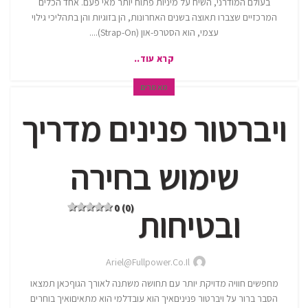
בעולם המודרני, השיח על מיניות פתוח יותר מאי פעם. אחד הכלים
המרכזיים שצברו תאוצה בשנים האחרונות, הן בזוגיות והן בתהליכי גילוי
עצמי, הוא הסטרפ-און (Strap-On)....
קרא עוד..
מאמרים
ויברטור פנינים מדריך
שימוש בחירה
0 (0)
ובטיחות
Ariel@fullpower.co.il
מחפשים חוויה מדויקת יותר עם תחושה משתנה לאורך הגוףכאן תמצאו
הסבר ברור על ויברטור פניניםאיך הוא עובדלמי הוא מתאיםואיך בוחרים