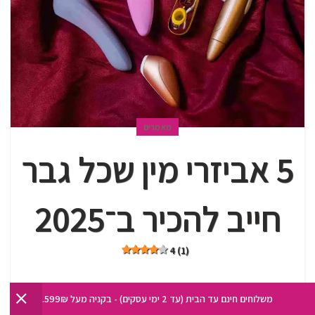
מאמרים
5 אביזרי מין שכל גבר
חייב להכיר ב־2025
4 (1)
משלוחים חינם עד הבית (עד 2 ימי עסקים) - בקניה מעל 599₪.
Kobi@fullpower.co.il