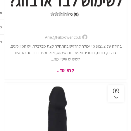
לשימוש לבד או בזוג?
תכ
0 (0)
מש
Ariel@fullpower.co.il
מב
בחירה של צעצוע מין יכולה להרגיש בהתחלה קצת מבלבלת. יש המון סוגים,
גדלים, צורות, חומרים ואפשרויות שימוש, ולא תמיד ברור מה מתאים
לשימוש אישי ומה...
קרא עוד..
09
יול