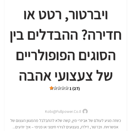
ויברטור, רטט או
חדירה? ההבדלים בין
הסוגים הפופולריים
של צעצועי אהבה
1 (27)
Kobi@fullpower.co.il
כשזה מגיע לעולם של אביזרי מין, קשה שלא להתבלבל מהמגוון העצום של
אפשרויות. ויברטור, דילדו, צעצועים לגירוי חיצוני או פנימי – איך יודעים...